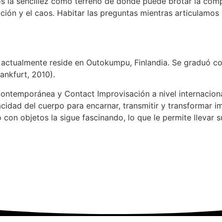
os la sencillez como terreno de donde puede brotar la com
ntación y el caos. Habitar las preguntas mientras articulam
actualmente reside en Outokumpu, Finlandia. Se graduó com
nkfurt, 2010).
emporánea y Contact Improvisación a nivel internacional en
acidad del cuerpo para encarnar, transmitir y transformar 
 con objetos la sigue fascinando, lo que le permite llevar su